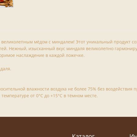
м великолепным мёдом с миндалем! Этот уникальный продукт со
тей. Нежный, изысканный вкус миндаля великолепно гармониру
оримое наслаждение в каждой ложечке.
даля.
тносительной влажности воздуха не более 75% без воздействия 
температуре от 0°С до +15°С в тёмном месте.
Каталог
И